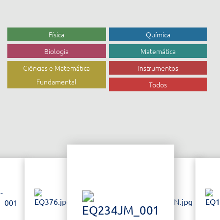
Física
Química
Biologia
Matemática
Ciências e Matemática
Instrumentos
Fundamental
Todos