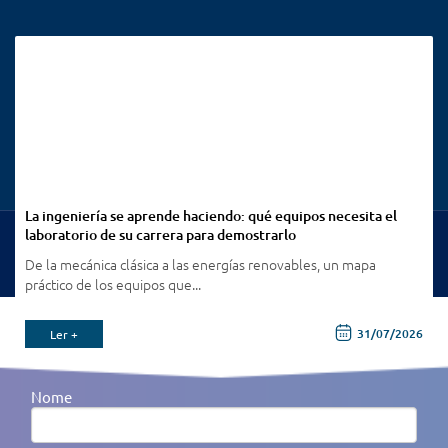
La ingeniería se aprende haciendo: qué equipos necesita el
laboratorio de su carrera para demostrarlo
Ver Todas Publicações
De la mecánica clásica a las energías renovables, un mapa
práctico de los equipos que...
6
31/07/2026
Ler +
Receba todas as nossas novidades por e-mail
Nome