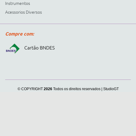
Cidepe informa:
usamos
cookies para personalizar
anúncios e melhorar a sua
experiência no site. Ao
continuar e fechar
continuar navegando, você
concorda com a nossa
.
Política de Privacidade