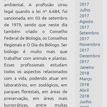
de 1979, sendo que neste dia
2017
também criado o Conselho
Setembro
Federal de Biologia, os Conselhos
2017
Novembro
Regionais e O Dia do Biólogo. Ser
2017
biólogo é muito mais que
Dezembro
trabalhar com animais e plantas.
2017
Esses profissionais estudam
Janeiro
todos os aspectos relacionados
2018
com a vida, podendo atuar em
Março
2018
laboratórios, em zoológicos, em
Abril
parques florestais, em áreas de
2018
preservação, em áreas mais
Junho
burocráticas, entre muitas
2018
outras. Mas, sem dúvida, a mais
Julho
bela de todos é exercer o ofício
2018
Outubro
de professor de Biologia.
2018
Novembro
Fontes:
2018