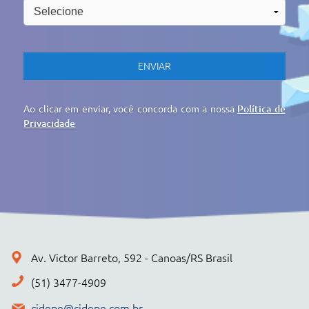
cidepe@cidepe.com.br
MENU
EMPRESA
PRODUTOS
CIDEPE DIGITAL
SERVIÇOS
REGISTRO DE PREÇOS
NOTÍCIAS
CONTATO
POLÍTICA DE PRIVACIDADE
+ PRODUTOS
CONJUNTOS
Cidepe STHEAM
Kit Compacto