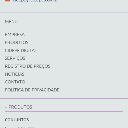
Física
Química
Biologia
Matemática
Ciências e Matemática Fundamental
Energias Renováveis
Instrumentos
Acessorios Diversos
EQUIPAMENTOS
Cidepe STHEAM
Kit Compacto
Física
Química
Biologia
Matemática
Ciências e Matemática Fundamental