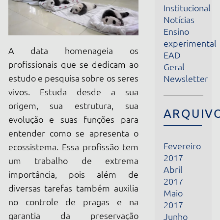
Ensino
experimental
A data homenageia os
EAD
profissionais que se dedicam ao
Geral
estudo e pesquisa sobre os seres
Newsletter
vivos. Estuda desde a sua
origem, sua estrutura, sua
ARQUIVOS
evolução e suas funções para
entender como se apresenta o
Fevereiro
ecossistema. Essa profissão tem
2017
um trabalho de extrema
Abril
importância, pois além de
2017
diversas tarefas também auxilia
Maio
no controle de pragas e na
2017
garantia da preservação
Junho
2017
ambiental. A profissão virou
Julho
legal quando a lei nº 6.684, foi
2017
sancionada, em 03 de setembro
Agosto