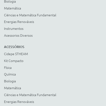
Cartão BNDES
© COPYRIGHT
2026
Todos os direitos reservados |
StudioGT