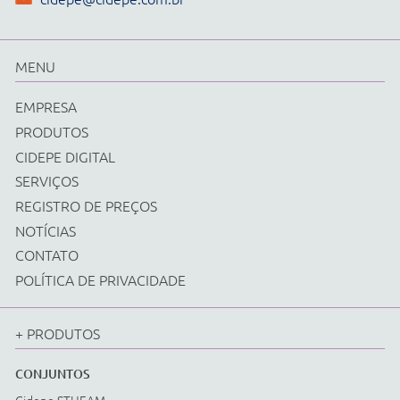
Física
Química
Biologia
Matemática
Ciências e Matemática Fundamental
Energias Renováveis
Instrumentos
Acessorios Diversos
EQUIPAMENTOS
Cidepe STHEAM
Kit Compacto
Física
Química
Biologia
Matemática
Ciências e Matemática Fundamental