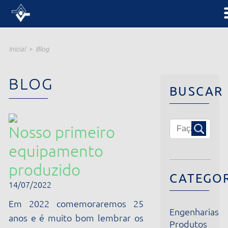
Inicial
Blog
BLOG
BUSCAR
Nosso primeiro
equipamento
produzido
CATEGORIA
14/07/2022
Em 2022 comemoraremos 25
Engenharias
anos e é muito bom lembrar os
Produtos
primeiros momentos da nossa
Institucional
história. O primeiro
Notícias