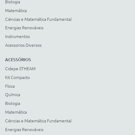
Cartão BNDES
© COPYRIGHT
2026
Todos os direitos reservados |
StudioGT