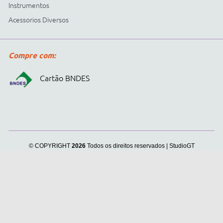
Cidepe informa:
usamos
cookies para personalizar
anúncios e melhorar a sua
experiência no site. Ao
continuar e fechar
continuar navegando, você
concorda com a nossa
.
Política de Privacidade