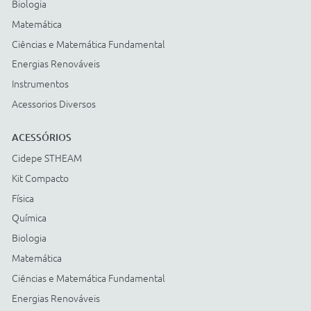
Cartão BNDES
© COPYRIGHT
2026
Todos os direitos reservados |
StudioGT