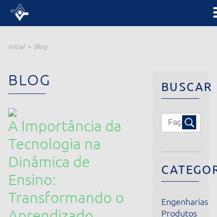
Inicial
Blog
BLOG
BUSCAR
A Importância da
Tecnologia na
Dinâmica de
CATEGORIA
Ensino:
Transformando o
Engenharias
Aprendizado
Produtos
Institucional
03/06/2024
Notícias