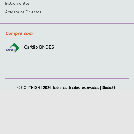
Cidepe informa:
usamos
cookies para personalizar
anúncios e melhorar a sua
experiência no site. Ao
continuar e fechar
continuar navegando, você
concorda com a nossa
.
Política de Privacidade