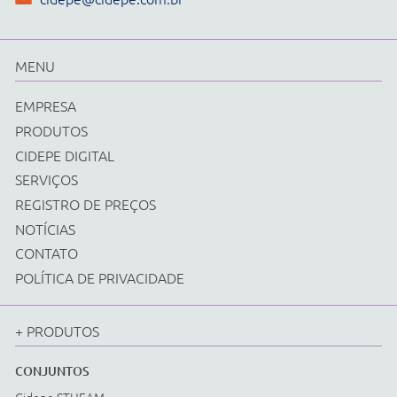
Física
Química
Biologia
Matemática
Ciências e Matemática Fundamental
Energias Renováveis
Instrumentos
Acessorios Diversos
EQUIPAMENTOS
Cidepe STHEAM
Kit Compacto
Física
Química
Biologia
Matemática
Ciências e Matemática Fundamental