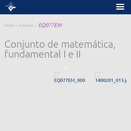
EQ077EM
Inicial
produtos
Conjunto de matemática,
fundamental I e II