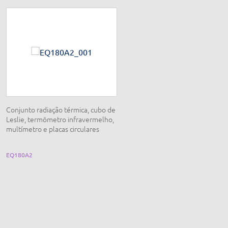
Conjunto radiação térmica, cubo de
Conjunto comportamento cinétic
Leslie, termômetro infravermelho,
dos gases
multímetro e placas circulares
EQ180A2
EQ185A