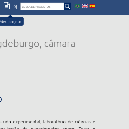
[0]
Meu projeto
gdeburgo, câmara
O
tudo experimental, laboratório de ciências e
realização de experimentos sobre: Terra e