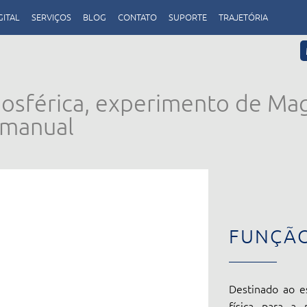
GITAL
SERVIÇOS
BLOG
CONTATO
SUPORTE
TRAJETÓRIA
osférica, experimento de Ma
 manual
FUNÇÃ
Destinado ao es
física para a 