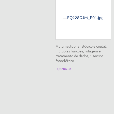
inamômetro tubular de 0 a 2 N,
Multimedidor analógico e digital,
recisão 0,02 N
múltiplas funções, rolagem e
tratamento de dados, 1 sensor
fotoelétrico
Q007.2N
EQ228GJM