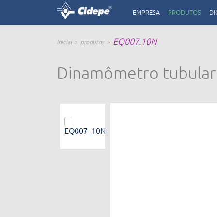
EMPRESA
PRODUTOS
DI
EQ007.10N
Inicial
produtos
Dinamômetro tubular d