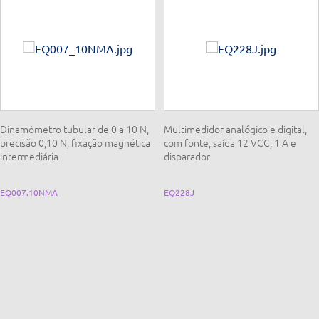
Dinamômetro tubular de 0 a 10 N,
Multimedidor analógico e digital,
precisão 0,10 N, fixação magnética
com fonte, saída 12 VCC, 1 A e
intermediária
disparador
EQ007.10NMA
EQ228J