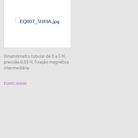
Dinamômetro tubular de 0 a 5 N,
Dinamômetro tubular de 0 a 10 N
precisão 0,05 N, fixação magnética
precisão 0,10 N, fixação magnétic
intermediária
EQ007.5NMA
EQ007.10NM