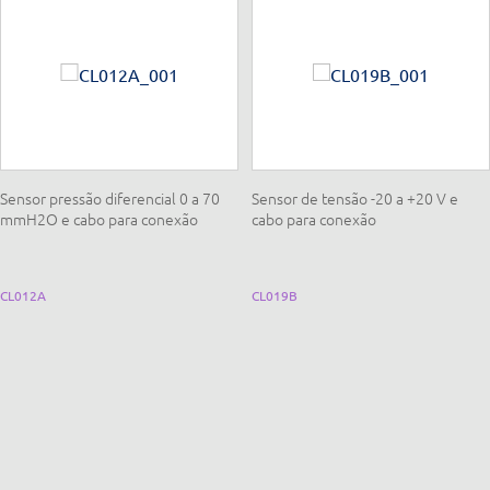
Sensor pressão diferencial 0 a 70
Sensor de tensão -20 a +20 V e
mmH2O e cabo para conexão
cabo para conexão
CL012A
CL019B