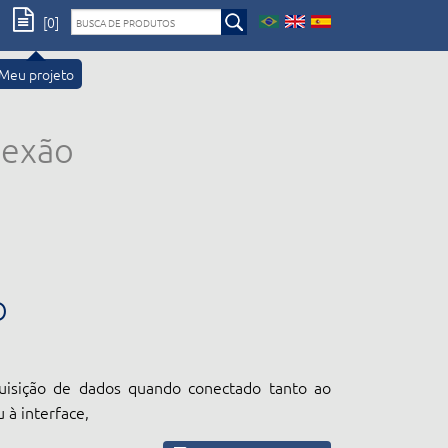
[0]
Meu projeto
nexão
O
uisição de dados quando conectado tanto ao
 à interface,