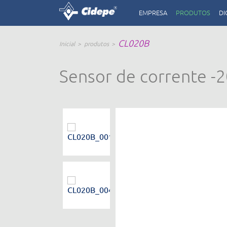
EMPRESA
PRODUTOS
DI
CL020B
Inicial
produtos
Sensor de corrente -