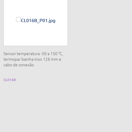
Sensor temperatura -50 a 150 °C,
Sensor de força 0 a 10 N com cab
termopar bainha inox 126 mm e
para conexão
cabo de conexão
CL016B
CL011