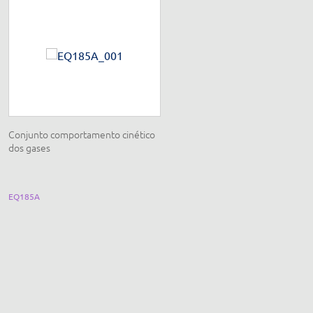
Conjunto comportamento cinético
Dilatômetro linear longo de
dos gases
variação contínua com caldeira,
chapa aquecedora e termômetro
digitais
EQ185A
EQ239G