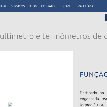
GITAL
SERVIÇOS
BLOG
CONTATO
SUPORTE
TRAJETÓRIA
tímetro e termômetros de co
FUNÇÃ
Destinado ao e
engenharia, re
termoelétric