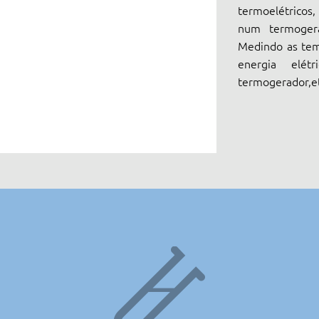
termoelétricos
num termogera
Medindo as tem
energia elét
termogerador,et