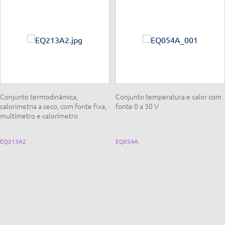
Conjunto termodinâmica,
Conjunto temperatura e calor com
calorimetria a seco, com fonte fixa,
fonte 0 a 30 V
multímetro e calorímetro
EQ213A2
EQ054A