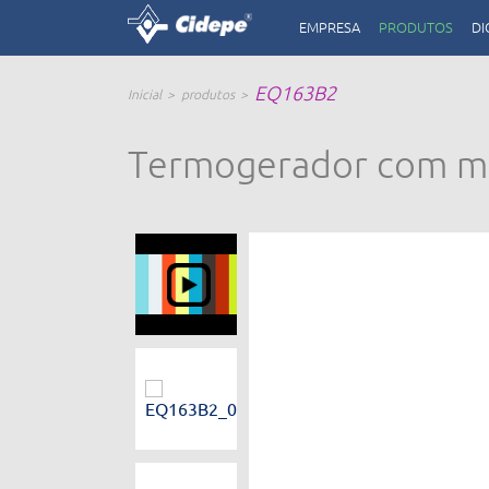
EMPRESA
PRODUTOS
DI
EQ163B2
Inicial
produtos
Termogerador com mul