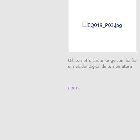
onjunto radiação térmica, cubo de
Dilatômetro linear longo com balão
slie, placas circulares, com
e medidor digital de temperatura
ermômetros de coluna e
nfravermelho
Q180A
EQ019