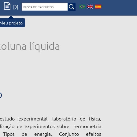
[0]
Meu projeto
luna líquida
O
studo experimental, laboratório de física,
alização de experimentos sobre: Termometria
a. Tipos de energia. Conjunto efeitos