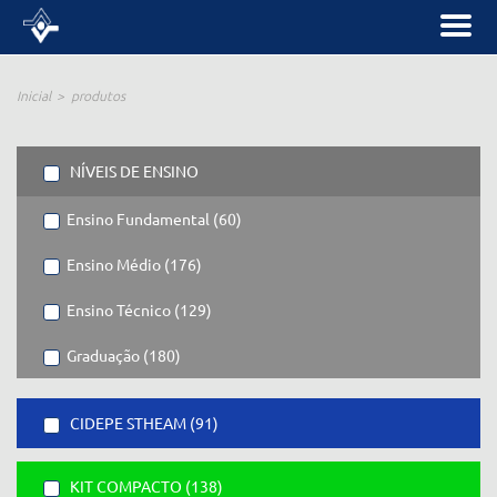
Inicial
produtos
NÍVEIS DE ENSINO
Ensino Fundamental (60)
Ensino Médio (176)
Ensino Técnico (129)
Graduação (180)
CIDEPE STHEAM (91)
KIT COMPACTO (138)