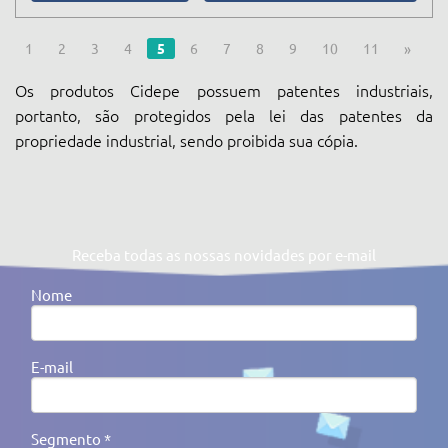
1
2
3
4
5
6
7
8
9
10
11
»
Os produtos Cidepe possuem patentes industriais,
portanto, são protegidos pela lei das patentes da
propriedade industrial, sendo proibida sua cópia.
Receba todas as nossas novidades por e-mail
Nome
E-mail
Segmento *