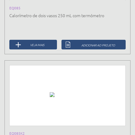
EQ085
Calorímetro de dois vasos 250 mL com termômetro
VEJA MAIS
ADICIONAR AO PROJETO
EQ085K2