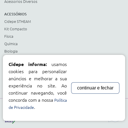
Acessorios Diversos
ACESSÓRIOS
Cidepe STHEAM
Kit Compacto
Física
Química
Biologia
Matemática
usamos
Cidepe informa:
Ciências e Matemática Fundamental
cookies para personalizar
Energias Renováveis
anúncios e melhorar a sua
Instrumentos
experiência no site. Ao
continuar e fechar
Acessorios Diversos
continuar navegando, você
concorda com a nossa
Política
.
Compre com:
de Privacidade
Cartão BNDES