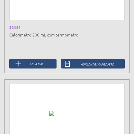
EQ084
Calorímetro 200 mL com termômetro
VEJA MAIS
ADICIONAR AO PROJETO