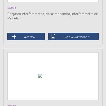
EQ073
Conjunto interferometria, HeNe randômico, Interferômetro de
Michelson
VEJA MAIS
ADICIONAR AO PROJETO
EQ074