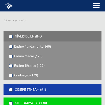
Inicial
produtos
NÍVEIS DE ENSINO
Ensino Fundamental (60)
Ensino Médio (175)
Ensino Técnico (129)
Graduação (179)
CIDEPE STHEAM (91)
KIT COMPACTO (138)