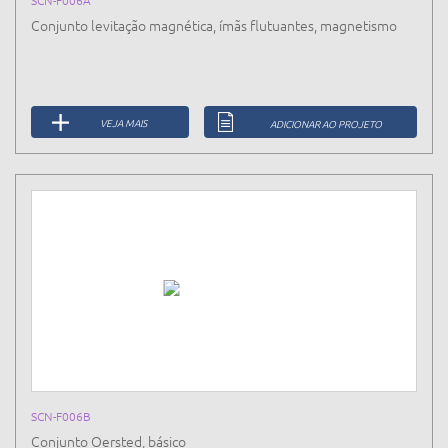
SCN-F006A
Conjunto levitação magnética, ímãs flutuantes, magnetismo
VEJA MAIS
ADICIONAR AO PROJETO
SCN-F006B
Conjunto Oersted, básico