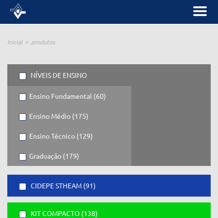
Inicial
produtos
NÍVEIS DE ENSINO
Ensino Fundamental (60)
Ensino Médio (175)
Ensino Técnico (129)
Graduação (179)
CIDEPE STHEAM (91)
KIT COMPACTO (138)