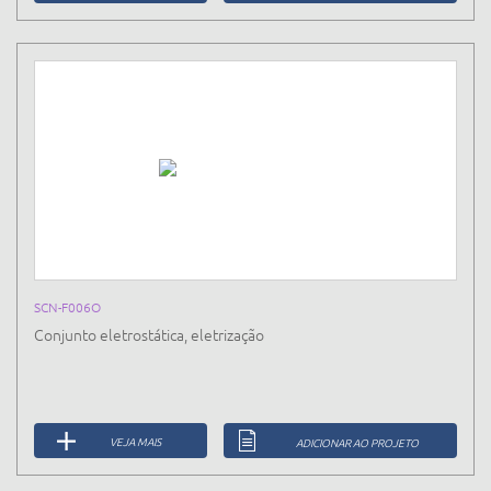
SCN-F006O
Conjunto eletrostática, eletrização
VEJA MAIS
ADICIONAR AO PROJETO