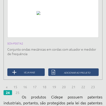
SCN-F007A2
Conjunto ondas mecânicas em cordas com atuador e medidor
de frequência
VEJA MAIS
ADICIONAR AO PROJETO
«
15
16
17
18
19
20
21
22
23
24
25
Os produtos Cidepe possuem patentes
industriais, portanto, são protegidos pela lei das patentes