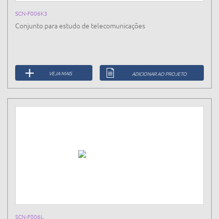
SCN-F006K3
Conjunto para estudo de telecomunicações
VEJA MAIS
ADICIONAR AO PROJETO
SCN-F006L