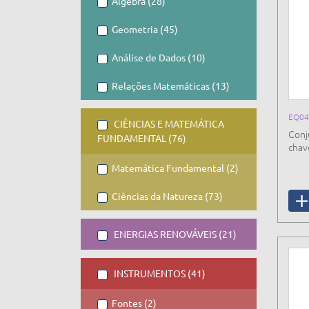
Álgebra (28)
Geometria (45)
Análise de Dados (10)
Relações Matemáticas (13)
EQ04
CIÊNCIAS E MATEMÁTICA
Conj
FUNDAMENTAL (76)
chav
Matemática Fundamental (2)
Ciências da Natureza (73)
ENERGIAS RENOVÁVEIS (21)
INSTRUMENTOS (41)
Fontes (2)