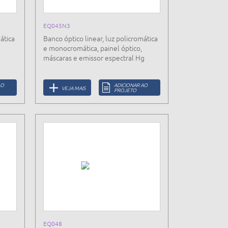
EQ045N3
ática
Banco óptico linear, luz policromática
e monocromática, painel óptico,
máscaras e emissor espectral Hg
AO
ADICIONAR AO
VEJA MAIS
PROJETO
EQ048