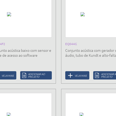
4F2
EQ044G
unto acústica baixo com sensor e
Conjunto acústica com gerador 
e de acesso ao software
áudio, tubo de Kundt e alto-falt
ADICIONAR AO
ADICIONAR 
VEJA MAIS
VEJA MAIS
PROJETO
PROJETO