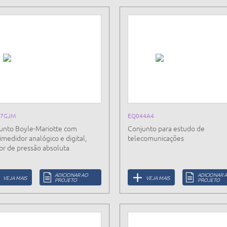
37GJM
EQ044A4
unto Boyle-Mariotte com
Conjunto para estudo de
imedidor analógico e digital,
telecomunicações
or de pressão absoluta
ADICIONAR AO
ADICIONAR 
VEJA MAIS
VEJA MAIS
PROJETO
PROJETO