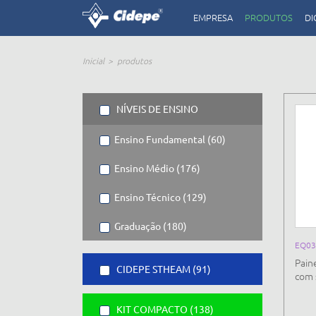
EMPRESA
PRODUTOS
DI
Inicial
produtos
NÍVEIS DE ENSINO
Ensino Fundamental (60)
Ensino Médio (176)
Ensino Técnico (129)
Graduação (180)
EQ0
Pain
CIDEPE STHEAM (91)
com 
KIT COMPACTO (138)