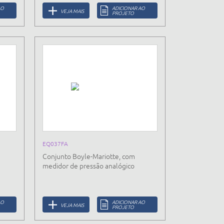
AO
ADICIONAR AO
VEJA MAIS
PROJETO
EQ037FA
Conjunto Boyle-Mariotte, com
medidor de pressão analógico
AO
ADICIONAR AO
VEJA MAIS
PROJETO