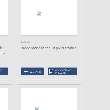
EQ045
de
Banco óptico linear, luz policromática
ante
AO
ADICIONAR AO
VEJA MAIS
PROJETO