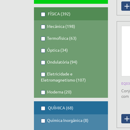
FÍSICA (392)
Mecânica (198)
Termofísica (63)
Óptica (34)
Ondulatória (94)
Eletricidade e
Eletromagnetismo (107)
EQ03
Conj
Moderna (20)
com 
QUÍMICA (68)
Química Inorgânica (8)