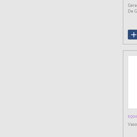
Gera
De G
EQ04
Vaso