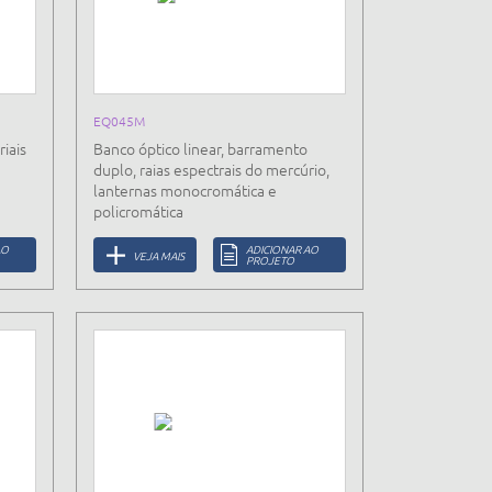
EQ045M
iais
Banco óptico linear, barramento
duplo, raias espectrais do mercúrio,
lanternas monocromática e
policromática
AO
ADICIONAR AO
VEJA MAIS
PROJETO