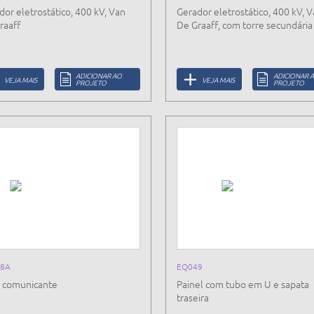
dor eletrostático, 400 kV, Van
Gerador eletrostático, 400 kV, 
raaff
De Graaff, com torre secundária
ADICIONAR AO
ADICIONAR 
VEJA MAIS
VEJA MAIS
PROJETO
PROJETO
8A
EQ049
 comunicante
Painel com tubo em U e sapata
traseira