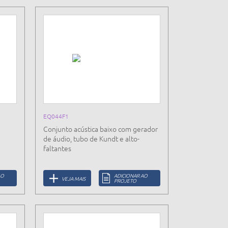
EQ044F1
Conjunto acústica baixo com gerador
de áudio, tubo de Kundt e alto-
faltantes
AO
ADICIONAR AO
VEJA MAIS
PROJETO