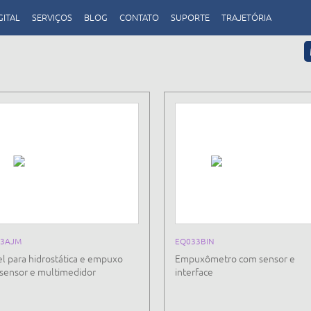
GITAL
SERVIÇOS
BLOG
CONTATO
SUPORTE
TRAJETÓRIA
33AJM
EQ033BIN
el para hidrostática e empuxo
Empuxômetro com sensor e
sensor e multimedidor
interface