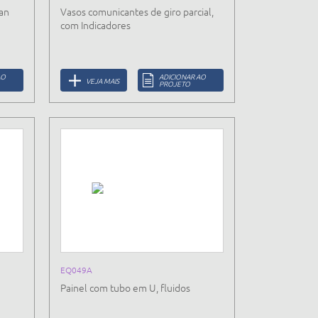
Van
Vasos comunicantes de giro parcial,
com Indicadores
AO
ADICIONAR AO
VEJA MAIS
PROJETO
EQ049A
Painel com tubo em U, fluidos