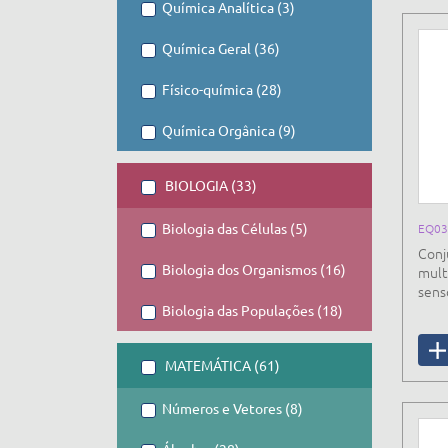
Química Analítica (3)
Química Geral (36)
Físico-química (28)
Química Orgânica (9)
BIOLOGIA (33)
Biologia das Células (5)
EQ0
Conj
Biologia dos Organismos (16)
mult
sens
Biologia das Populações (18)
MATEMÁTICA (61)
Números e Vetores (8)