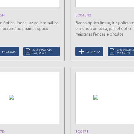
45N
EQ045N2
 óptico linear, luz policromática
Banco óptico linear, luz policrom
nocromática, painel óptico
e monocromática, painel óptico,
máscaras fendas e círculos
ADICIONAR AO
ADICIONAR 
VEJA MAIS
VEJA MAIS
PROJETO
PROJETO
7D
EQ047E