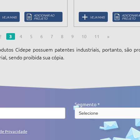
ADICIONAR AO
ADICIONAR 
VEJA MAIS
VEJA MAIS
PROJETO
PROJETO
2
3
4
5
6
7
8
9
10
11
»
dutos Cidepe possuem patentes industriais, portanto, são pr
rial, sendo proibida sua cópia.
Segmento *
 de Privacidade