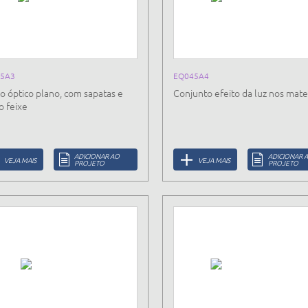
5A3
EQ045A4
o óptico plano, com sapatas e
Conjunto efeito da luz nos mater
o feixe
ADICIONAR AO
ADICIONAR 
VEJA MAIS
VEJA MAIS
PROJETO
PROJETO