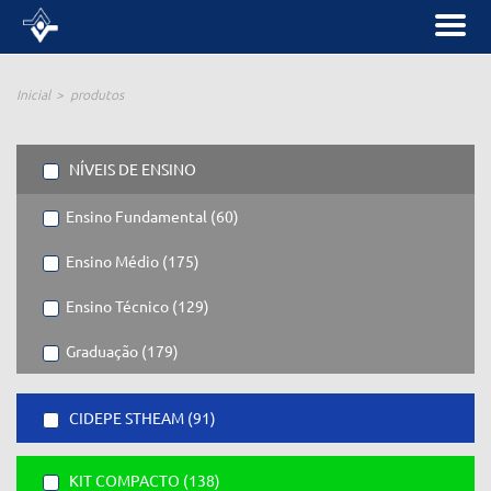
Inicial
produtos
NÍVEIS DE ENSINO
Ensino Fundamental (60)
Ensino Médio (175)
Ensino Técnico (129)
Graduação (179)
CIDEPE STHEAM (91)
KIT COMPACTO (138)