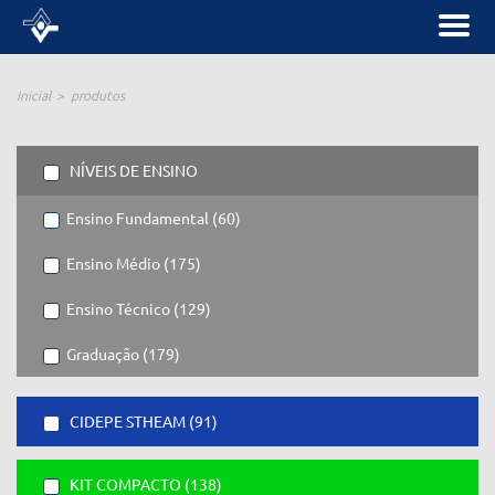
Inicial
produtos
NÍVEIS DE ENSINO
Ensino Fundamental (60)
Ensino Médio (175)
Ensino Técnico (129)
Graduação (179)
CIDEPE STHEAM (91)
KIT COMPACTO (138)