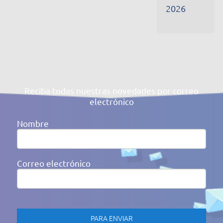
Al hacer clic en enviar, usted acepta nuestra
Política de
Privacidad
Av. Victor Barreto, 592 - Canoas/RS Brasil
(51) 3477-4909
cidepe@cidepe.com.br
MENÚ