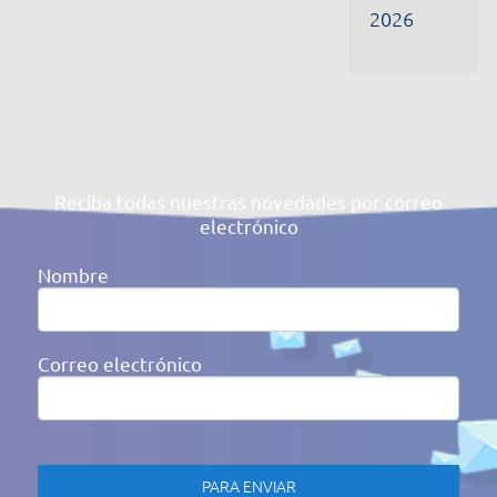
Al hacer clic en enviar, usted acepta nuestra
Política de
Privacidad
Av. Victor Barreto, 592 - Canoas/RS Brasil
(51) 3477-4909
cidepe@cidepe.com.br
MENÚ