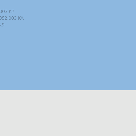
,003 K7
1052,003 K⁸.
 K9