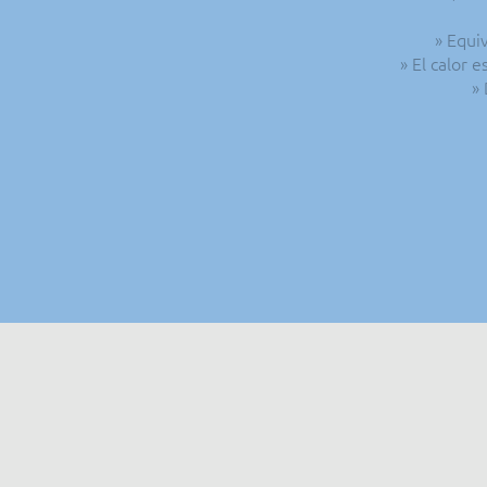
» Equi
» El calor 
» 