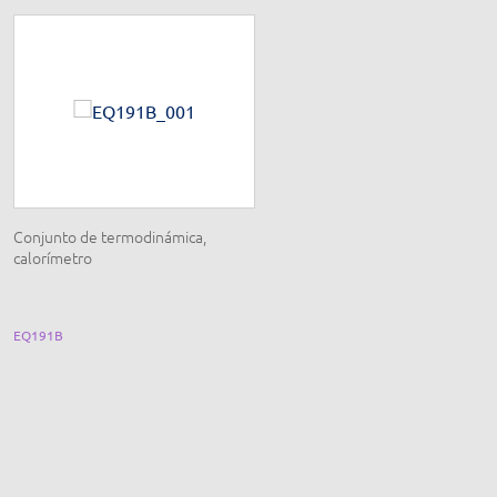
Conjunto de termodinámica,
Unidad maestra matemática,
calorímetro
multímetro analógico y digital,
sensor fotoeléctrico
EQ191B
EQ129JM1