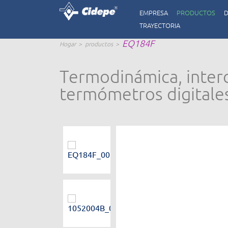
EMPRESA
PRODUCTOS
D
TRAYECTORIA
EQ184F
Hogar
productos
Termodinámica, interc
termómetros digitales