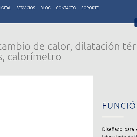
IGITAL
SERVICIOS
BLOG
CONTACTO
SOPORTE
ambio de calor, dilatación tér
, calorímetro
FUNCI
Diseñado para e
laboratorio de f