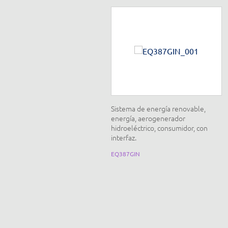
onjunto de ciencias y matemáticas
Sistema de energía renovable,
ra la inclusión sensorial
energía, aerogenerador
hidroeléctrico, consumidor, con
interfaz.
CN-B002B
EQ387GIN