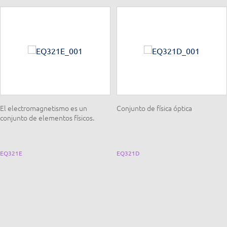
El electromagnetismo es un
Conjunto de física óptica
conjunto de elementos físicos.
EQ321E
EQ321D