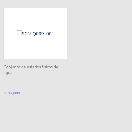
Conjunto de estados físicos del
Equipo de electroquímica
agua
SCN-Q009
SCN-Q004