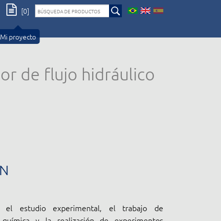
[0]
Mi proyecto
r de flujo hidráulico
ÓN
 el estudio experimental, el trabajo de
 química y la realización de experimentos