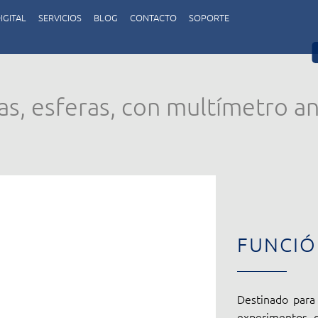
IGITAL
SERVICIOS
BLOG
CONTACTO
SOPORTE
las, esferas, con multímetro an
FUNCI
Destinado para 
experimentos d