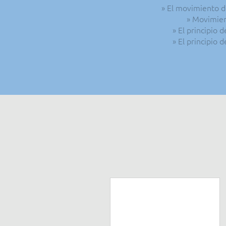
» El movimiento d
» Movimien
» El principio
» El principio