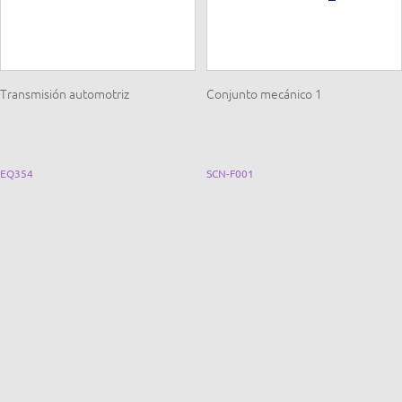
Transmisión automotriz
Conjunto mecánico 1
EQ354
SCN-F001