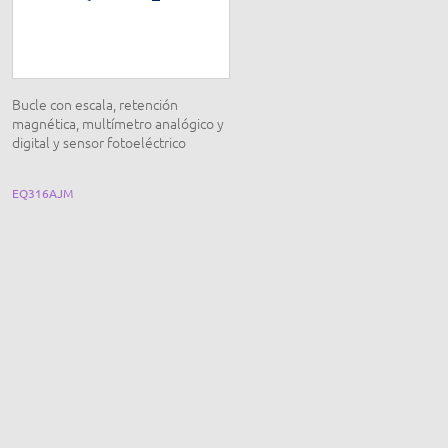
Bucle con escala, retención
Péndulo balístico y lanza, con
magnética, multímetro analógico y
multitemporizador y sensor
digital y sensor fotoeléctrico
Bluetooth
EQ316AJM
EQ166EBT