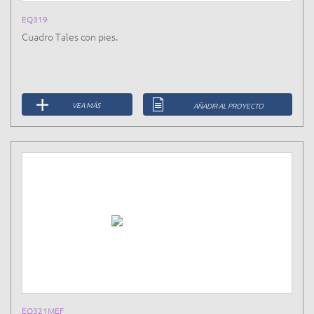
EQ319
Cuadro Tales con pies.
VEA MÁS
AÑADIR AL PROYECTO
EQ321MEF