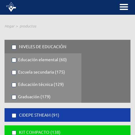
Hogar
productos
NIVELES DE EDUCACIÓN
Educación elemental (60)
Escuela secundaria (175)
Educación técnica (129)
Graduación (179)
CIDEPE STHEAM (91)
KIT COMPACTO (138)