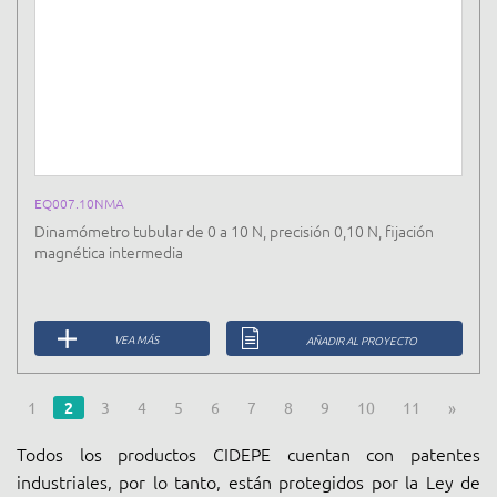
EQ007.10NMA
Dinamómetro tubular de 0 a 10 N, precisión 0,10 N, fijación
magnética intermedia
VEA MÁS
AÑADIR AL PROYECTO
1
2
3
4
5
6
7
8
9
10
11
»
Todos los productos CIDEPE cuentan con patentes
industriales, por lo tanto, están protegidos por la Ley de