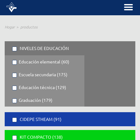
Hogar
productos
NIVELES DE EDUCACIÓN
Educación elemental (60)
Escuela secundaria (175)
Educación técnica (129)
Graduación (179)
CIDEPE STHEAM (91)
KIT COMPACTO (138)