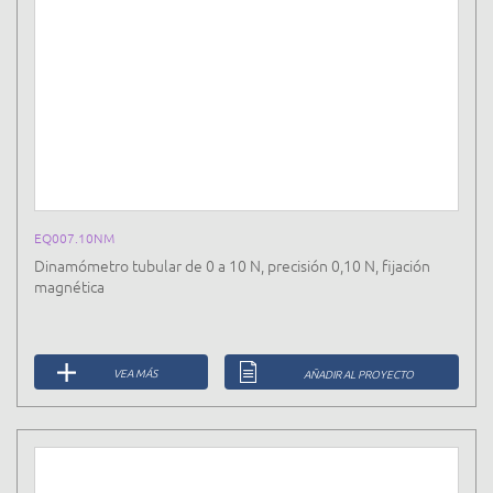
EQ007.10NM
Dinamómetro tubular de 0 a 10 N, precisión 0,10 N, fijación
magnética
VEA MÁS
AÑADIR AL PROYECTO