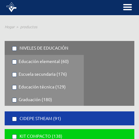
Hogar
productos
NIVELES DE EDUCACIÓN
Educación elemental (60)
Escuela secundaria (176)
Educación técnica (129)
Graduación (180)
CIDEPE STHEAM (91)
KIT COMPACTO (138)