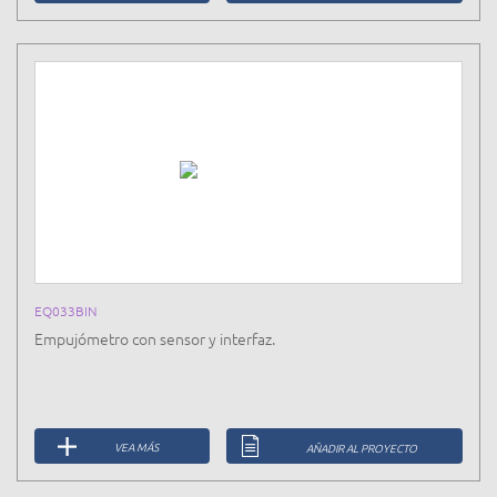
EQ033BIN
Empujómetro con sensor y interfaz.
VEA MÁS
AÑADIR AL PROYECTO