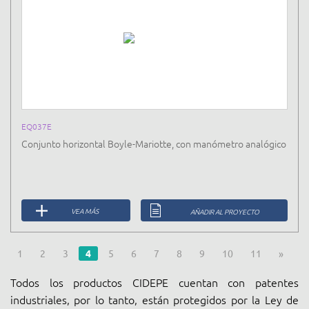
EQ037E
Conjunto horizontal Boyle-Mariotte, con manómetro analógico
VEA MÁS
AÑADIR AL PROYECTO
1
2
3
4
5
6
7
8
9
10
11
»
Todos los productos CIDEPE cuentan con patentes
industriales, por lo tanto, están protegidos por la Ley de