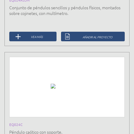
EQ024A3JM
Conjunto de péndulos sencillos y péndulos físicos, montados
sobre cojinetes, con multímetro.
VEA MÁS
AÑADIR AL PROYECTO
EQ024C
Péndulo caótico con soporte.