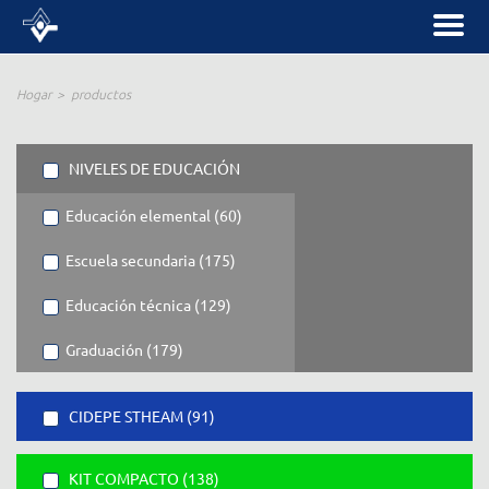
Hogar
productos
NIVELES DE EDUCACIÓN
Educación elemental (60)
Escuela secundaria (175)
Educación técnica (129)
Graduación (179)
CIDEPE STHEAM (91)
KIT COMPACTO (138)