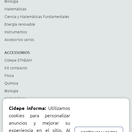
Biología
Matemáticas
Ciencia y Matemáticas Fundamentales
Energía renovable
Instrumentos
Accesorios varios
ACCESSORIOS
Cidepe STHEAM
Kit compacto
Física
Química
Biología
Matemáticas
Ciencia y Matemáticas Fundamentales
Utilizamos
Cidepe informa:
Energía renovable
cookies para personalizar
Instrumentos
anuncios y mejorar su
Accesorios varios
experiencia en el sitio. Al