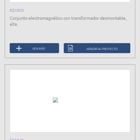
EQ182D
Conjunto electromagnético con transformador desmontable,
alta
VEA MÁS
AÑADIR AL PROYECTO
EQ184B