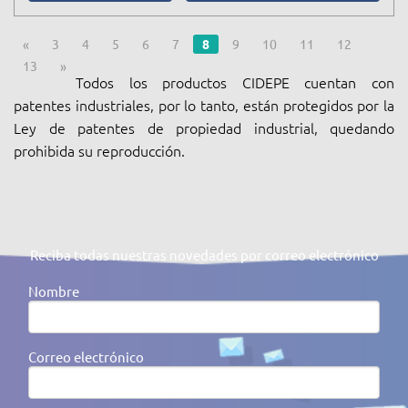
«
3
4
5
6
7
8
9
10
11
12
13
»
Todos los productos CIDEPE cuentan con
patentes industriales, por lo tanto, están protegidos por la
Ley de patentes de propiedad industrial, quedando
prohibida su reproducción.
Reciba todas nuestras novedades por correo electrónico
Nombre
Correo electrónico