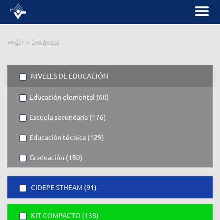
Hogar
productos
NIVELES DE EDUCACIÓN
Educación elemental (60)
Escuela secundaria (176)
Educación técnica (129)
Graduación (180)
CIDEPE STHEAM (91)
KIT COMPACTO (138)