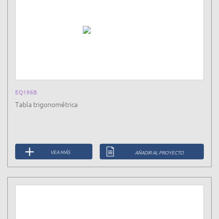
EQ196B
Tabla trigonométrica
VEA MÁS
AÑADIR AL PROYECTO