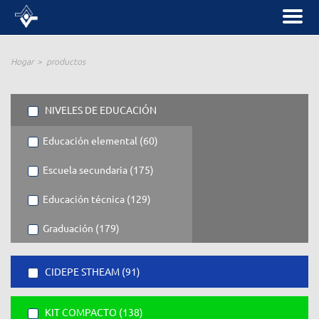
Hogar
productos
NIVELES DE EDUCACIÓN
Educación elemental (60)
Escuela secundaria (175)
Educación técnica (129)
Graduación (179)
CIDEPE STHEAM (91)
KIT COMPACTO (138)