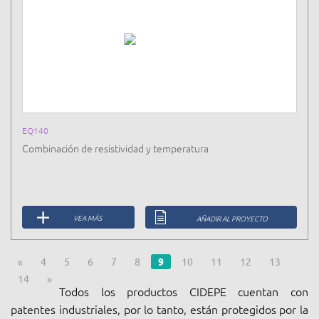
EQ140
Combinación de resistividad y temperatura
VEA MÁS
AÑADIR AL PROYECTO
«
4
5
6
7
8
9
10
11
12
13
14
»
Todos los productos CIDEPE cuentan con
patentes industriales, por lo tanto, están protegidos por la