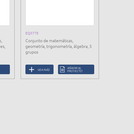
EQ377E
s,
Conjunto de matemáticas,
es,
geometría, trigonometría, álgebra, 5
grupos
AÑADIR AL
VEA MÁS
PROYECTO