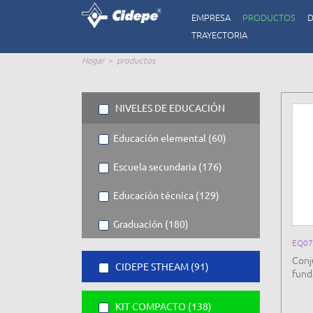
EMPRESA
PRODUCTOS
D
TRAYECTORIA
Hogar
productos
NIVELES DE EDUCACIÓN
Educación elemental (60)
Escuela secundaria (176)
Educación técnica (129)
Graduación (180)
EQ0
Conj
CIDEPE STHEAM (91)
funda
KIT COMPACTO (138)