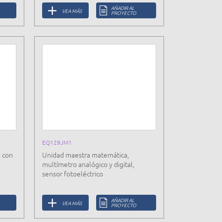
AÑADIR AL
VEA MÁS
PROYECTO
EQ129JM1
 con
Unidad maestra matemática,
multímetro analógico y digital,
sensor fotoeléctrico
AÑADIR AL
VEA MÁS
PROYECTO