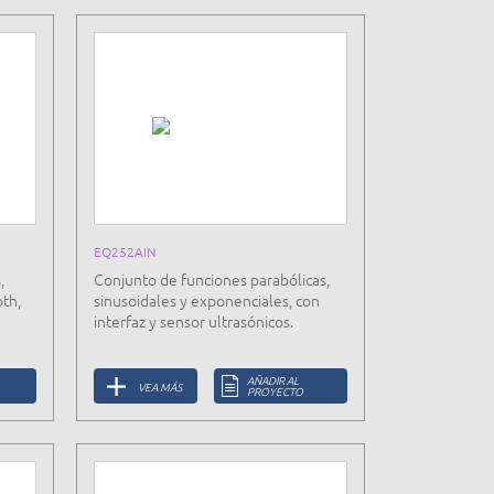
EQ252AIN
,
Conjunto de funciones parabólicas,
th,
sinusoidales y exponenciales, con
interfaz y sensor ultrasónicos.
AÑADIR AL
VEA MÁS
PROYECTO