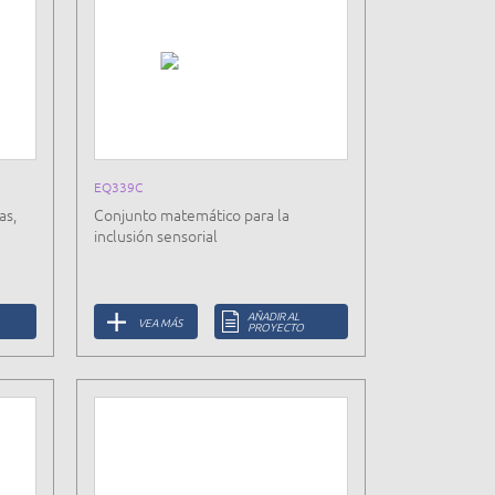
EQ339C
as,
Conjunto matemático para la
inclusión sensorial
AÑADIR AL
VEA MÁS
PROYECTO