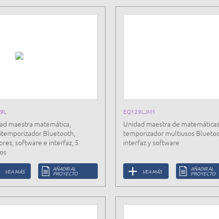
9L
EQ129LJM1
ad maestra matemática,
Unidad maestra de matemáticas
itemporizador Bluetooth,
temporizador multiusos Bluetoo
res, software e interfaz, 5
interfaz y software
os
AÑADIR AL
AÑADIR AL
VEA MÁS
VEA MÁS
PROYECTO
PROYECTO