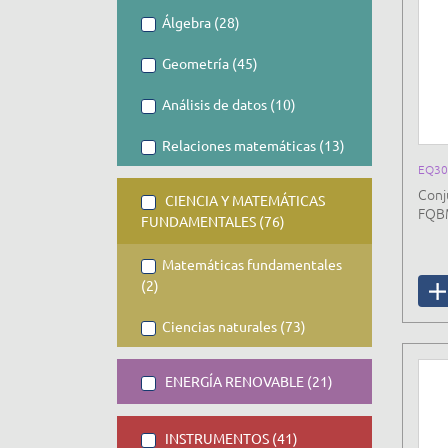
Álgebra (28)
Geometría (45)
Análisis de datos (10)
Relaciones matemáticas (13)
EQ30
Conj
CIENCIA Y MATEMÁTICAS
FQB
FUNDAMENTALES (76)
Matemáticas fundamentales
(2)
Ciencias naturales (73)
ENERGÍA RENOVABLE (21)
INSTRUMENTOS (41)