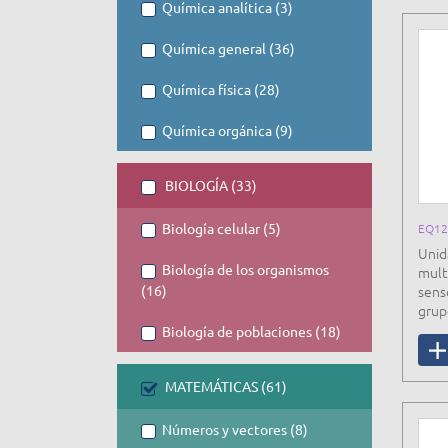
Química analítica (3)
Química general (36)
Química física (28)
Química orgánica (9)
BIOLOGÍA (33)
Biología celular (5)
EQ12
Unid
Biología de los organismos
mult
(16)
senso
grup
Biología de poblaciones (18)
MATEMÁTICAS (61)
Números y vectores (8)