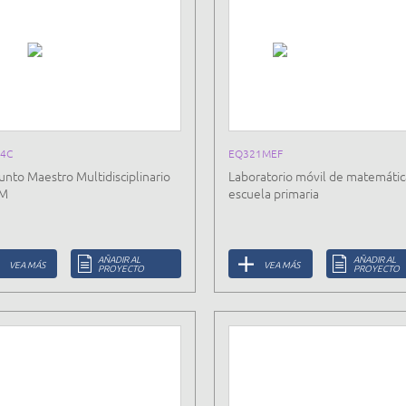
4C
EQ321MEF
unto Maestro Multidisciplinario
Laboratorio móvil de matemátic
M
escuela primaria
AÑADIR AL
AÑADIR AL
VEA MÁS
VEA MÁS
PROYECTO
PROYECTO