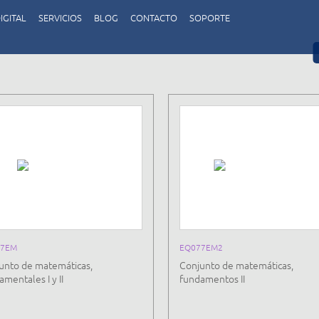
IGITAL
SERVICIOS
BLOG
CONTACTO
SOPORTE
77EM
EQ077EM2
unto de matemáticas,
Conjunto de matemáticas,
mentales I y II
fundamentos II