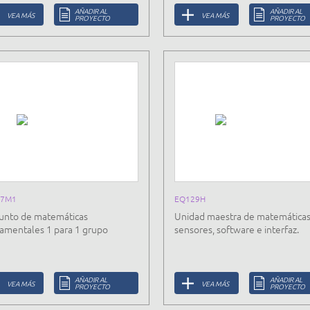
AÑADIR AL
AÑADIR AL
VEA MÁS
VEA MÁS
PROYECTO
PROYECTO
77M1
EQ129H
unto de matemáticas
Unidad maestra de matemáticas
amentales 1 para 1 grupo
sensores, software e interfaz.
AÑADIR AL
AÑADIR AL
VEA MÁS
VEA MÁS
PROYECTO
PROYECTO