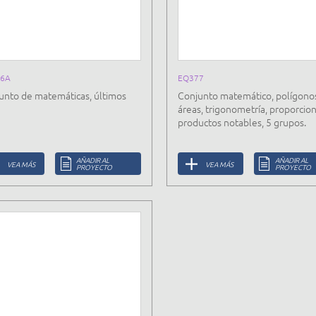
6A
EQ377
unto de matemáticas, últimos
Conjunto matemático, polígono
áreas, trigonometría, proporcion
productos notables, 5 grupos.
AÑADIR AL
AÑADIR AL
VEA MÁS
VEA MÁS
PROYECTO
PROYECTO