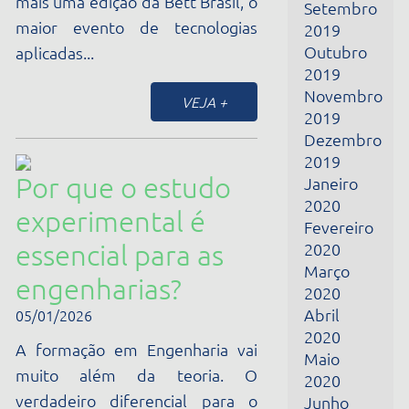
Por que o estudo
Janeiro
2020
experimental é
Fevereiro
essencial para as
2020
Março
engenharias?
2020
Abril
05/01/2026
2020
A formação em Engenharia vai
Maio
muito além da teoria. O
2020
verdadeiro diferencial para o
Junho
2020
aprendizado eficaz está na
Julho
integração entre conceitos...
2020
Agosto
VEJA +
2020
Setembro
2020
Outubro
Aurora Boreal no
2020
Laboratório
Junho