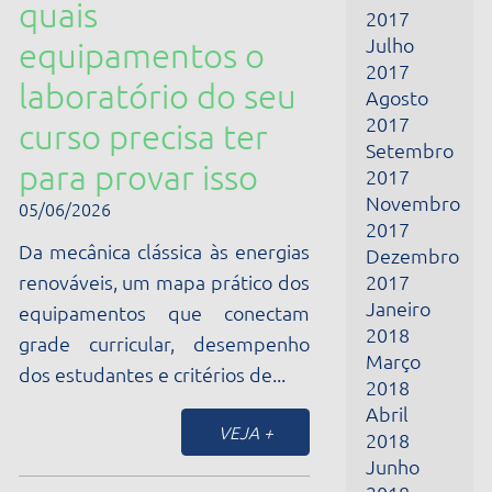
2017
curso precisa ter
Setembro
para provar isso
2017
Novembro
05/06/2026
2017
Da mecânica clássica às energias
Dezembro
renováveis, um mapa prático dos
2017
Janeiro
equipamentos que conectam
2018
grade curricular, desempenho
Março
dos estudantes e critérios de...
2018
Abril
VEJA +
2018
Junho
2018
Julho
Cidepe na Bett
2018
Brasil 2026: o que
Outubro
2018
o maior evento de
Novembro
2018