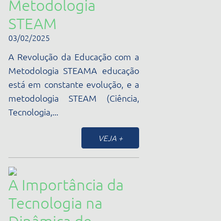
Transformando o
Aprendizado
03/06/2024
A revolução da tecnologia na
educação trouxe um novo
horizonte para o ensino,
trazendo consigo a importância
de equipamentos de ciência e
matemática para...
VEJA +
1
2
3
4
5
6
7
8
9
10
11
»