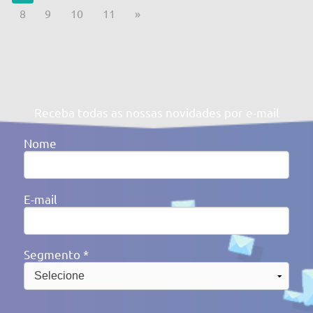
Av. Victor Barreto, 592 - Canoas/RS Brasil
(51) 3477-4909
cidepe@cidepe.com.br
MENU
EMPRESA
PRODUTOS
CIDEPE DIGITAL
SERVIÇOS
REGISTRO DE PREÇOS
NOTÍCIAS