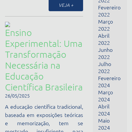
Científica Brasileira
Março
26/05/2025
2024
Abril
A educação científica tradicional,
2024
baseada em exposições teóricas
Maio
e memorização, tem se
2024
mostrado insuficiente para
Junho
promover a compreensão...
2024
Fevereiro
VEJA +
2025
Março
2025
Abril
Explorando a
2025
Maio
Metodologia
2025
SHTEAM: Uma
Dezembro
2025
Abordagem
Janeiro
Inovadora para o
2026