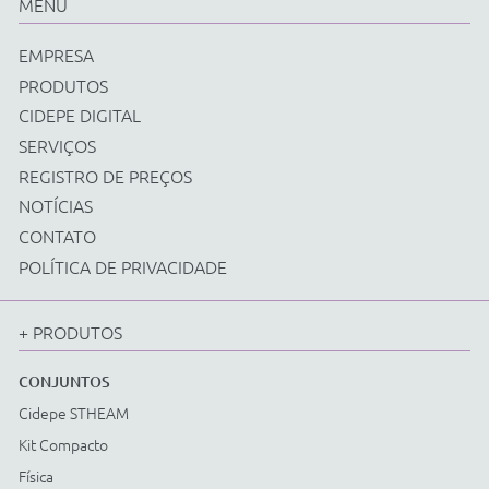
EQUIPAMENTOS
Cidepe STHEAM
Kit Compacto
Física
Química
Biologia
Matemática
Ciências e Matemática Fundamental
Energias Renováveis
Instrumentos
Acessorios Diversos
ACESSÓRIOS
Cidepe STHEAM
Kit Compacto
Física
Química
Biologia