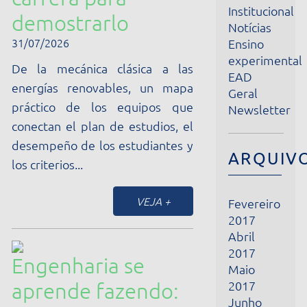
31/07/2026
Ensino
experimental
De la mecánica clásica a las
EAD
energías renovables, un mapa
Geral
práctico de los equipos que
Newsletter
conectan el plan de estudios, el
desempeño de los estudiantes y
ARQUIVOS
los criterios...
VEJA +
Fevereiro
2017
Abril
2017
Engenharia se
Maio
2017
aprende fazendo:
Junho
quais
2017
Julho
equipamentos o
2017
laboratório do seu
Agosto