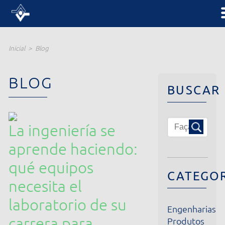
Inicial
Blog
BLOG
BUSCAR
La ingeniería se
aprende haciendo:
qué equipos
CATEGORIA
necesita el
laboratorio de su
Engenharias
carrera para
Produtos
Institucional
demostrarlo
Notícias