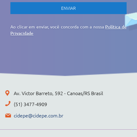
CONTATO
POLÍTICA DE PRIVACIDADE
+ PRODUTOS
CONJUNTOS
Cidepe STHEAM
Kit Compacto
Física
Química
Biologia
Matemática
Ciências e Matemática Fundamental
Energias Renováveis
Instrumentos
Acessorios Diversos