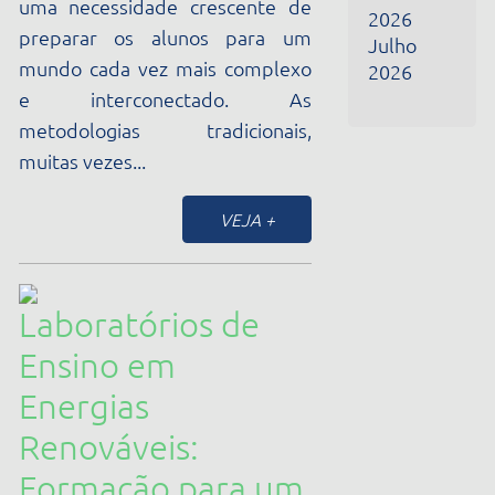
Renováveis:
Formação para um
Futuro Sustentável
17/03/2025
Em um momento em que a
sustentabilidade se torna cada
vez mais central nas discussões
globais, as energias renováveis
emergem como uma solução
crucial para reduzir o...
VEJA +
A Revolução da
Educação com a