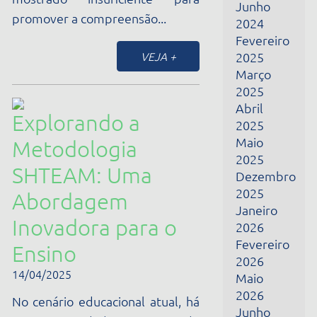
Fevereiro
Ensino
2026
14/04/2025
Maio
2026
No cenário educacional atual, há
Junho
uma necessidade crescente de
2026
preparar os alunos para um
Julho
mundo cada vez mais complexo
2026
e interconectado. As
metodologias tradicionais,
muitas vezes...
VEJA +
Laboratórios de
Ensino em
Energias