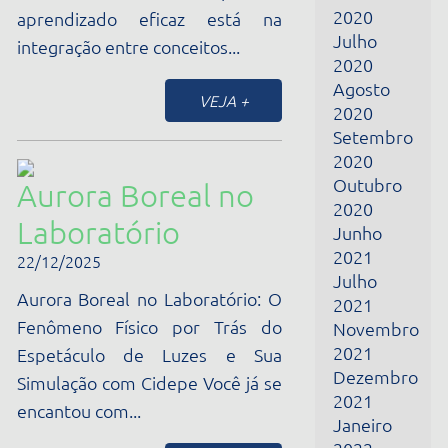
2021
22/12/2025
Julho
Aurora Boreal no Laboratório: O
2021
Fenômeno Físico por Trás do
Novembro
2021
Espetáculo de Luzes e Sua
Dezembro
Simulação com Cidepe Você já se
2021
encantou com...
Janeiro
2022
VEJA +
Fevereiro
2022
Março
2022
Ensino
Abril
Experimental: Uma
2022
Junho
Transformação
2022
Necessária na
Julho
2022
Educação
Fevereiro
2024