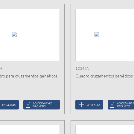
4
EQ344A
ro para cruzamentos genéticos
Quadro cruzamentos genéticos
ADICIONAR AO
ADICIONAR 
VEJA MAIS
VEJA MAIS
PROJETO
PROJETO