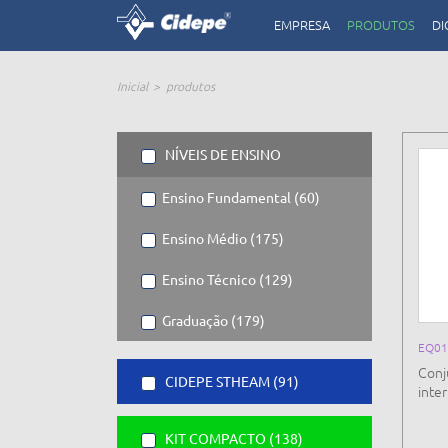
EMPRESA
PRODUTOS
DI
Inicial
produtos
NÍVEIS DE ENSINO
Ensino Fundamental (60)
Ensino Médio (175)
Ensino Técnico (129)
Graduação (179)
EQ01
Conj
CIDEPE STHEAM (91)
inte
KIT COMPACTO (138)