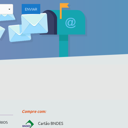
Compre com:
RIOS
Cartão BNDES