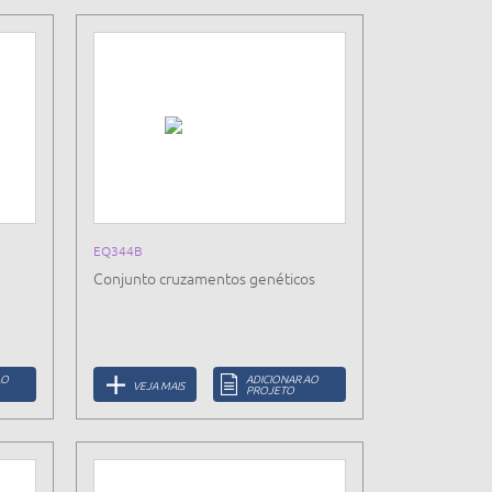
EQ344B
Conjunto cruzamentos genéticos
AO
ADICIONAR AO
VEJA MAIS
PROJETO