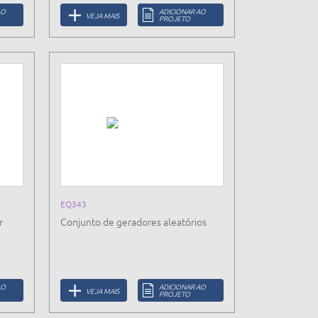
AO
ADICIONAR AO
VEJA MAIS
PROJETO
EQ343
r
Conjunto de geradores aleatórios
AO
ADICIONAR AO
VEJA MAIS
PROJETO