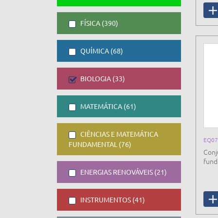
FÍSICA (390)
QUÍMICA (68)
BIOLOGIA (33)
MATEMÁTICA (61)
CIÊNCIAS E MATEMÁTICA
EQ07
FUNDAMENTAL (76)
Conj
fund
ENERGIAS RENOVÁVEIS (21)
INSTRUMENTOS (41)