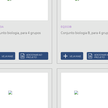
3A
EQ353B
unto biologia, para 4 grupos
Conjunto biologia B, para 4 gru
ADICIONAR AO
ADICIONAR 
VEJA MAIS
VEJA MAIS
PROJETO
PROJETO