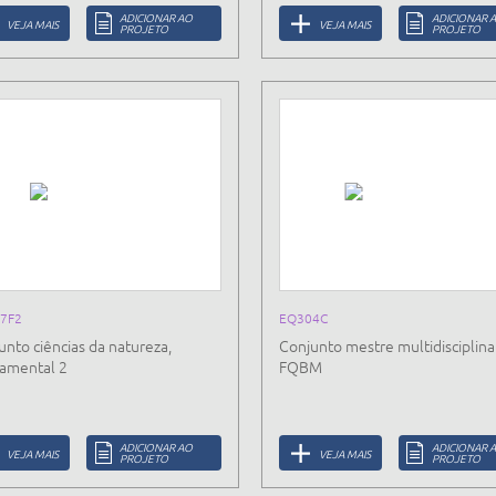
ADICIONAR AO
ADICIONAR 
VEJA MAIS
VEJA MAIS
PROJETO
PROJETO
7F2
EQ304C
unto ciências da natureza,
Conjunto mestre multidisciplina
amental 2
FQBM
ADICIONAR AO
ADICIONAR 
VEJA MAIS
VEJA MAIS
PROJETO
PROJETO