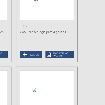
EQ353C
pos
Conjunto biologia para 4 grupos
AO
ADICIONAR AO
VEJA MAIS
PROJETO