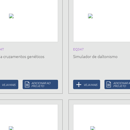
4T
EQ347
a cruzamentos genéticos
Simulador de daltonismo
ADICIONAR AO
ADICIONAR 
VEJA MAIS
VEJA MAIS
PROJETO
PROJETO