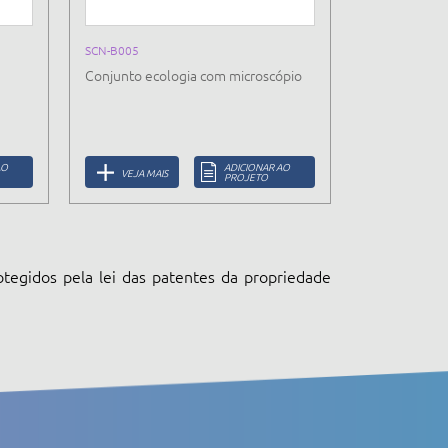
SCN-B005
Conjunto ecologia com microscópio
AO
ADICIONAR AO
VEJA MAIS
PROJETO
otegidos pela lei das patentes da propriedade