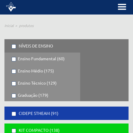
Inicial
produtos
NÍVEIS DE ENSINO
Ensino Fundamental (60)
Ensino Médio (175)
Ensino Técnico (129)
Graduação (179)
CIDEPE STHEAM (91)
KIT COMPACTO (138)